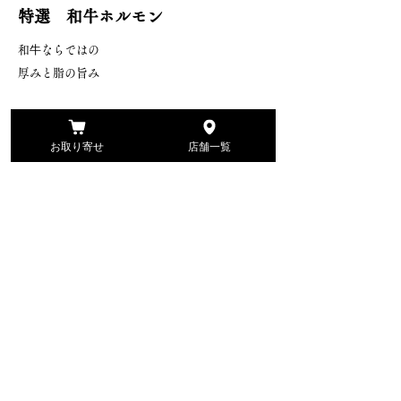
特選 和牛ホルモン
和⽜ならではの
厚みと脂の旨み
お取り寄せ
店舗一覧
特定商取引に基づく表記
© 2023 by 24h無人ホルモン直売所.
合同会社 藤 岩手県一関市山目字館64‐123