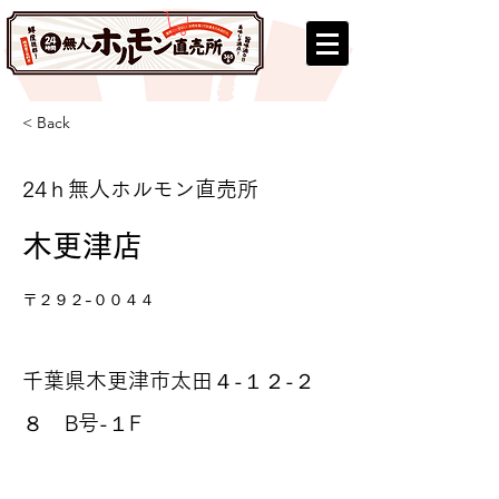
< Back
24ｈ無人ホルモン直売所
木更津店
〒２９２-００４４
千葉県木更津市太田４-１２-２
８ B号-１F