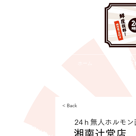
ホーム
< Back
24ｈ無人ホルモン
湘南辻堂店