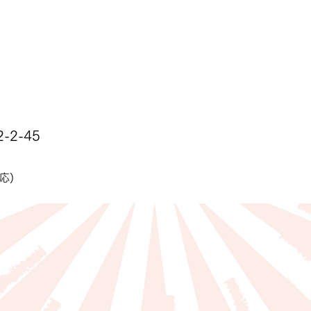
2-45
応)