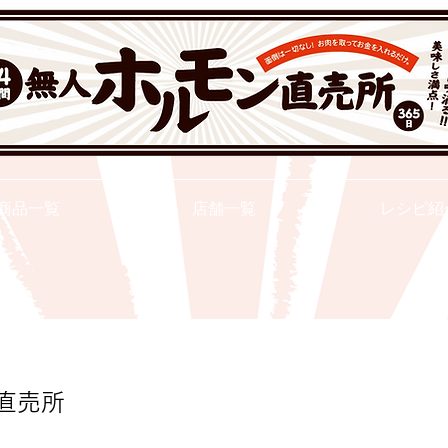
２４ｈ無人ホルモン直売所
商品一覧
店舗一覧
レシピ紹
直売所