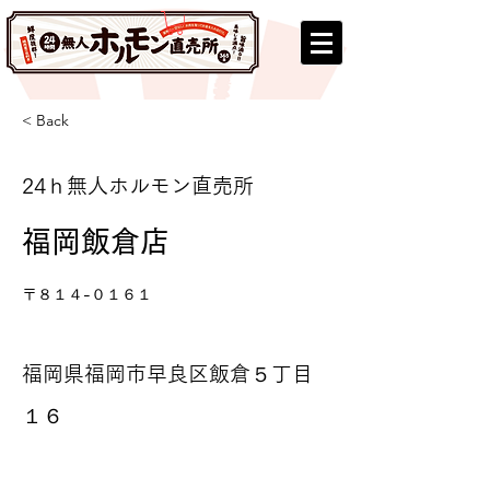
< Back
24ｈ無人ホルモン直売所
福岡飯倉店
〒８１４-０１６１
福岡県福岡市早良区飯倉５丁目
１６