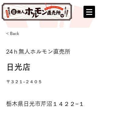
< Back
24ｈ無人ホルモン直売所
日光店
〒３２１-２４０５
栃木県日光市芹沼１４２２−１