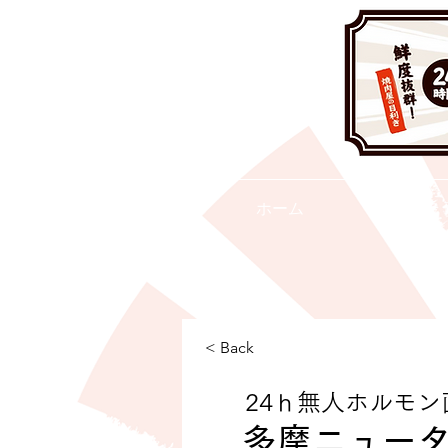
ホーム
< Back
24ｈ無人ホルモン
多摩ニュー