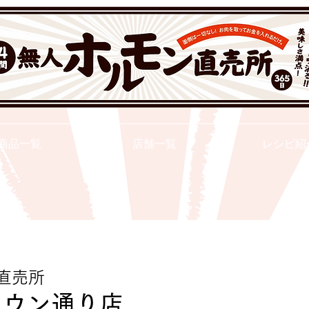
２４ｈ無人ホルモン直売所
商品一覧
店舗一覧
レシピ紹
直売所
タウン通り店