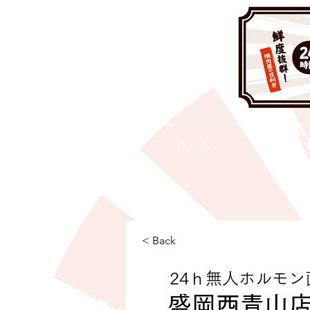
ホーム
< Back
24ｈ無人ホルモン
盛岡西青山