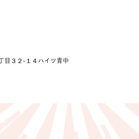
丁目３２-１４ハイツ青中