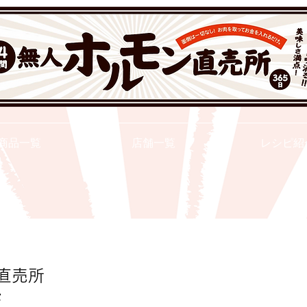
２４ｈ無人ホルモン直売所
商品一覧
店舗一覧
レシピ紹
直売所
店